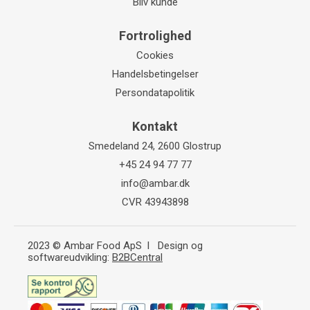
Bliv kunde
Fortrolighed
Cookies
Handelsbetingelser
Persondatapolitik
Kontakt
Smedeland 24, 2600 Glostrup
+45 24 94 77 77
info@ambar.dk
CVR 43943898
2023 © Ambar Food ApS l Design og
softwareudvikling:
B2BCentral