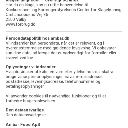
Klagemuligheder – oversigt og links:
Har du en klage, kan du rette henvendelse til:
Konkurrence- og Forbrugerstyrelsens Center for Klageløsning
Carl Jacobsens Vej 35
2500 Valby
www.forbrug.dk
Persondatapolitik hos ambar.dk
Vi indsamler kun persondata, når det er relevant, og i
overensstemmelse med gældende lovgivning. Vi opbevarer
kun dine data, så længe det er nødvendigt for formålet eller
krævet ved lov.
Oplysninger vi indsamler
Hvis du ønsker at købe en vare eller ydelse hos os, skal vi
bruge visse personoplysninger: navn, e-mailadresse,
postadresse, leveringsadresse, telefonnummer og
betalingsoplysninger.
Vi anvender cookies til nødvendige funktioner og til at
forbedre brugeroplevelsen.
Den dataansvarlige
Den dataansvarlige er:
Ambar Food ApS