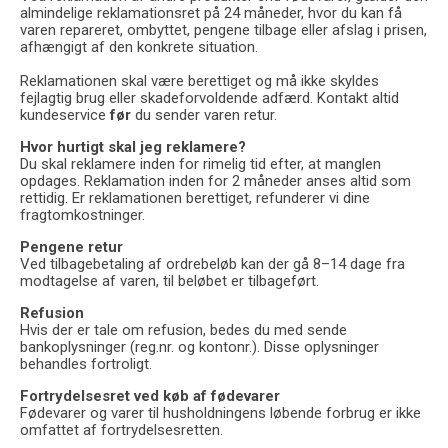
almindelige reklamationsret på 24 måneder, hvor du kan få
varen repareret, ombyttet, pengene tilbage eller afslag i prisen,
afhængigt af den konkrete situation.
Reklamationen skal være berettiget og må ikke skyldes
fejlagtig brug eller skadeforvoldende adfærd. Kontakt altid
kundeservice
før
du sender varen retur.
Hvor hurtigt skal jeg reklamere?
Du skal reklamere inden for rimelig tid efter, at manglen
opdages. Reklamation inden for 2 måneder anses altid som
rettidig. Er reklamationen berettiget, refunderer vi dine
fragtomkostninger.
Pengene retur
Ved tilbagebetaling af ordrebeløb kan der gå 8–14 dage fra
modtagelse af varen, til beløbet er tilbageført.
Refusion
Hvis der er tale om refusion, bedes du med sende
bankoplysninger (reg.nr. og kontonr.). Disse oplysninger
behandles fortroligt.
Fortrydelsesret ved køb af fødevarer
Fødevarer og varer til husholdningens løbende forbrug er ikke
omfattet af fortrydelsesretten.