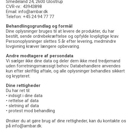
Smedeland 24, 2600 Glostrup
CVR-nr.: 43943898
Email: info@ambar.dk
Telefon: +45 24 94 77 77
Behandlingsgrundlag og formål
Dine oplysninger bruges til at levere de produkter, du har
bestilt, sende ordrebekræftelse og opfylde lovpligtige krav.
Personoplysninger slettes 5 år efter levering, medmindre
lovgivning kræver længere opbevaring.
Andre modtagere af persondata
Vi sælger ikke dine data og deler dem ikke med tredjemand
uden forretningsmæssigt behov. Databehandlere anvendes
kun efter skriftlig aftale, og alle oplysninger behandles sikkert
og krypteret.
Dine rettigheder
Du har ret til:
• indsigt i dine data
• rettelse af data
• sletning af data
• protest mod behandling
Ønsker du at gøre brug af dine rettigheder, kan du kontakte os
på info@ambar.dk.