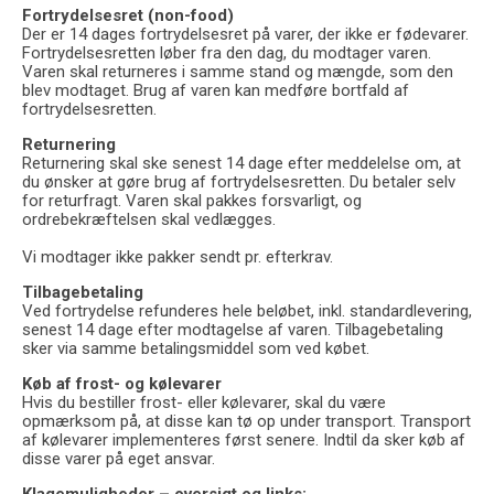
Fortrydelsesret (non-food)
Der er 14 dages fortrydelsesret på varer, der ikke er fødevarer.
Fortrydelsesretten løber fra den dag, du modtager varen.
Varen skal returneres i samme stand og mængde, som den
blev modtaget. Brug af varen kan medføre bortfald af
fortrydelsesretten.
Returnering
Returnering skal ske senest 14 dage efter meddelelse om, at
du ønsker at gøre brug af fortrydelsesretten. Du betaler selv
for returfragt. Varen skal pakkes forsvarligt, og
ordrebekræftelsen skal vedlægges.
Vi modtager ikke pakker sendt pr. efterkrav.
Tilbagebetaling
Ved fortrydelse refunderes hele beløbet, inkl. standardlevering,
senest 14 dage efter modtagelse af varen. Tilbagebetaling
sker via samme betalingsmiddel som ved købet.
Køb af frost- og kølevarer
Hvis du bestiller frost- eller kølevarer, skal du være
opmærksom på, at disse kan tø op under transport. Transport
af kølevarer implementeres først senere. Indtil da sker køb af
disse varer på eget ansvar.