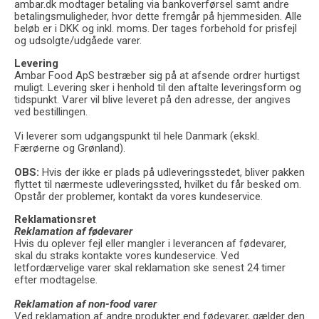
ambar.dk modtager betaling via bankoverførsel samt andre
betalingsmuligheder, hvor dette fremgår på hjemmesiden. Alle
beløb er i DKK og inkl. moms. Der tages forbehold for prisfejl
og udsolgte/udgåede varer.
Levering
Ambar Food ApS bestræber sig på at afsende ordrer hurtigst
muligt. Levering sker i henhold til den aftalte leveringsform og
tidspunkt. Varer vil blive leveret på den adresse, der angives
ved bestillingen.
Vi leverer som udgangspunkt til hele Danmark (ekskl.
Færøerne og Grønland).
OBS:
Hvis der ikke er plads på udleveringsstedet, bliver pakken
flyttet til nærmeste udleveringssted, hvilket du får besked om.
Opstår der problemer, kontakt da vores kundeservice.
Reklamationsret
Reklamation af fødevarer
Hvis du oplever fejl eller mangler i leverancen af fødevarer,
skal du straks kontakte vores kundeservice. Ved
letfordærvelige varer skal reklamation ske senest 24 timer
efter modtagelse.
Reklamation af non-food varer
Ved reklamation af andre produkter end fødevarer, gælder den