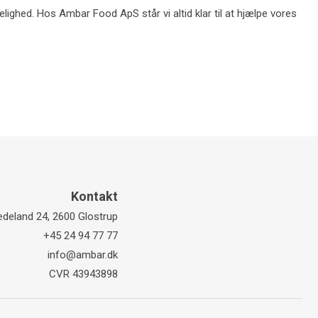
lighed. Hos Ambar Food ApS står vi altid klar til at hjælpe vores
Kontakt
deland 24, 2600 Glostrup
+45 24 94 77 77
info@ambar.dk
CVR 43943898