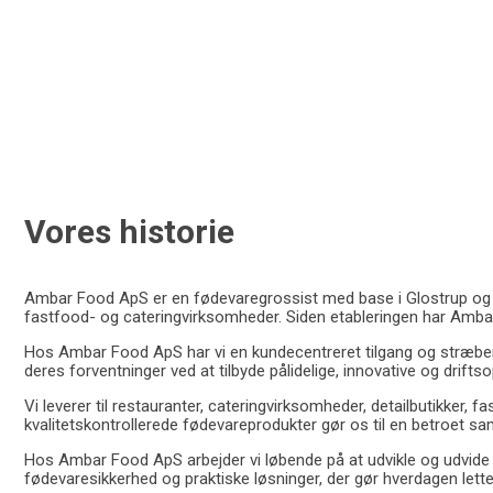
Vores historie
Ambar Food ApS er en fødevaregrossist med base i Glostrup og en s
fastfood- og cateringvirksomheder. Siden etableringen har Ambar
Hos Ambar Food ApS har vi en kundecentreret tilgang og stræber
deres forventninger ved at tilbyde pålidelige, innovative og drifts
Vi leverer til restauranter, cateringvirksomheder, detailbutikker
kvalitetskontrollerede fødevareprodukter gør os til en betroet s
Hos Ambar Food ApS arbejder vi løbende på at udvikle og udvide v
fødevaresikkerhed og praktiske løsninger, der gør hverdagen lette